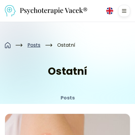
Přejít na obsah
Men
Posts
Ostatní
Home
Ostatní
Posts