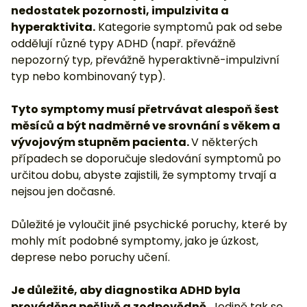
nedostatek pozornosti, impulzivita a
hyperaktivita.
Kategorie symptomů pak od sebe
oddělují různé typy ADHD (např. převážně
nepozorný typ, převážně hyperaktivně-impulzivní
typ nebo kombinovaný typ).
Tyto symptomy musí přetrvávat alespoň šest
měsíců a být nadměrné ve srovnání s věkem a
vývojovým stupněm pacienta.
V některých
případech se doporučuje sledování symptomů po
určitou dobu, abyste zajistili, že symptomy trvají a
nejsou jen dočasné.
Důležité je vyloučit jiné psychické poruchy, které by
mohly mít podobné symptomy, jako je úzkost,
deprese nebo poruchy učení.
Je důležité, aby diagnostika ADHD byla
prováděna pečlivě a zodpovědně.
Jedině tak se