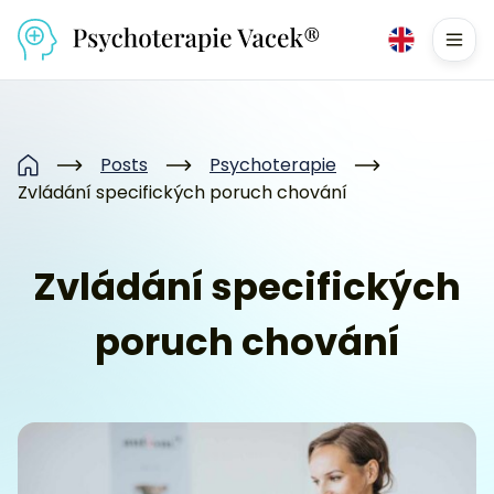
Přejít na obsah
Men
Posts
Psychoterapie
Home
Zvládání specifických poruch chování
Zvládání specifických
poruch chování