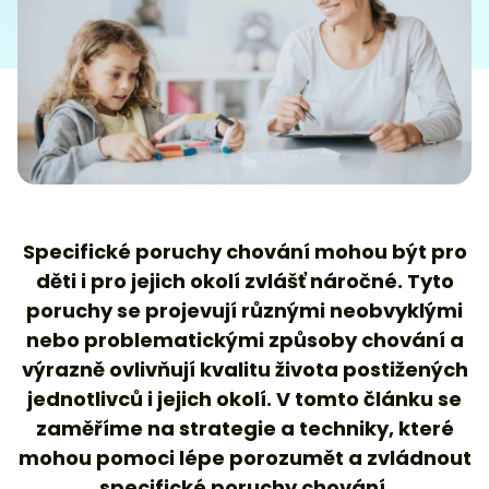
Specifické poruchy chování mohou být pro
děti i pro jejich okolí zvlášť náročné. Tyto
poruchy se projevují různými neobvyklými
nebo problematickými způsoby chování a
výrazně ovlivňují kvalitu života postižených
jednotlivců i jejich okolí. V tomto článku se
zaměříme na strategie a techniky, které
mohou pomoci lépe porozumět a zvládnout
specifické poruchy chování.