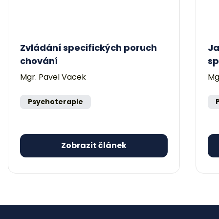
Zvládání specifických poruch
Ja
chování
sp
Mgr. Pavel Vacek
Mg
Psychoterapie
Zobrazit článek