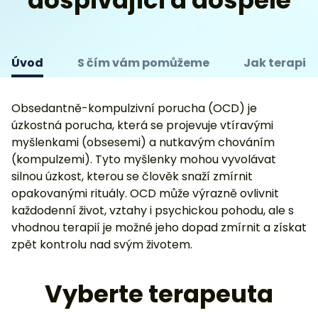
dospívající a dospělé
Úvod
S čím vám pomůžeme
Jak terapie 
Obsedantně-kompulzivní porucha (OCD) je
úzkostná porucha, která se projevuje vtíravými
myšlenkami (obsesemi) a nutkavým chováním
(kompulzemi). Tyto myšlenky mohou vyvolávat
silnou úzkost, kterou se člověk snaží zmírnit
opakovanými rituály. OCD může výrazně ovlivnit
každodenní život, vztahy i psychickou pohodu, ale s
vhodnou terapií je možné jeho dopad zmírnit a získat
zpět kontrolu nad svým životem.
Vyberte terapeuta