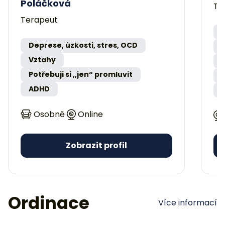
Poláčková
Te
Terapeut
Deprese, úzkosti, stres, OCD
Vztahy
Potřebuji si ,,jen“ promluvit
ADHD
Osobně
Online
Zobrazit profil
Ordinace
Více informací