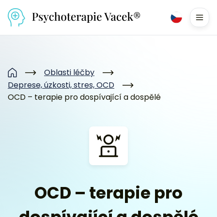
Přejít na obsah
Men
Oblasti léčby
Domů
Deprese, úzkosti, stres, OCD
OCD – terapie pro dospívající a dospělé
OCD – terapie pro