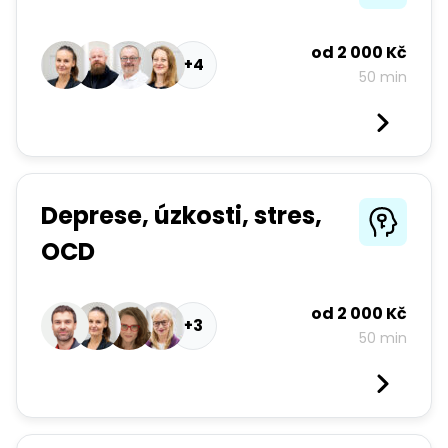
od
2 000 Kč
+4
50 min
Deprese, úzkosti, stres,
OCD
od
2 000 Kč
+3
50 min