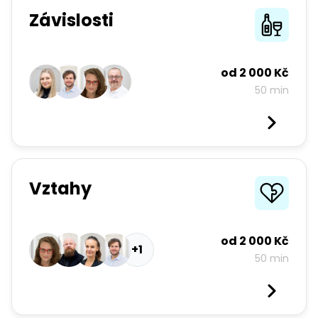
Závislosti
od
2 000 Kč
50 min
Vztahy
od
2 000 Kč
+1
50 min