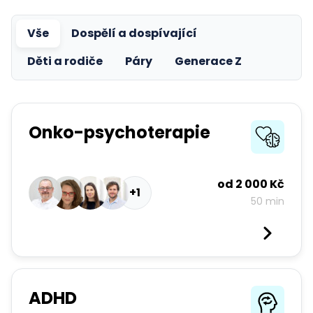
Vše
Dospělí a dospívající
Děti a rodiče
Páry
Generace Z
Onko-psychoterapie
od
2 000 Kč
+1
50 min
ADHD