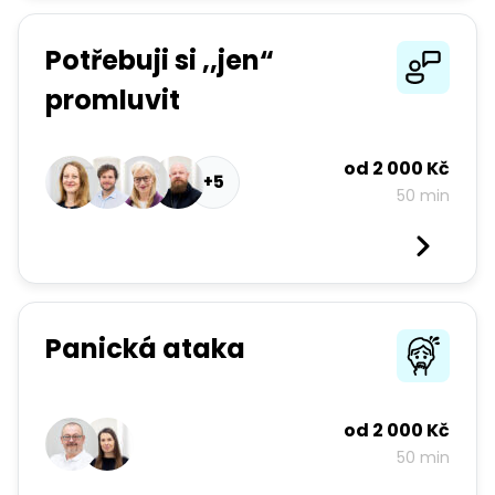
Potřebuji si ,,jen“
promluvit
od
2 000 Kč
+5
50 min
Panická ataka
od
2 000 Kč
50 min