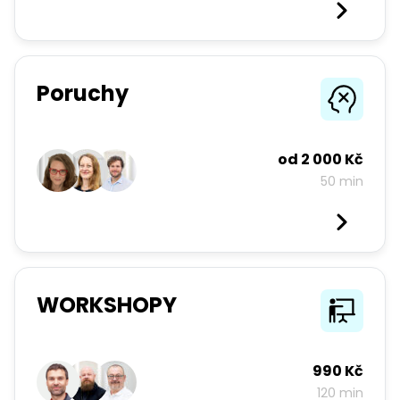
Poruchy
od
2 000 Kč
50 min
WORKSHOPY
990 Kč
120 min