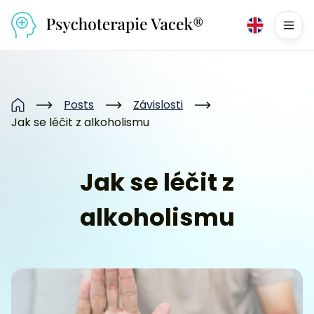
Přejít na obsah
Men
Posts
Závislosti
Home
Jak se léčit z alkoholismu
Jak se léčit z
alkoholismu