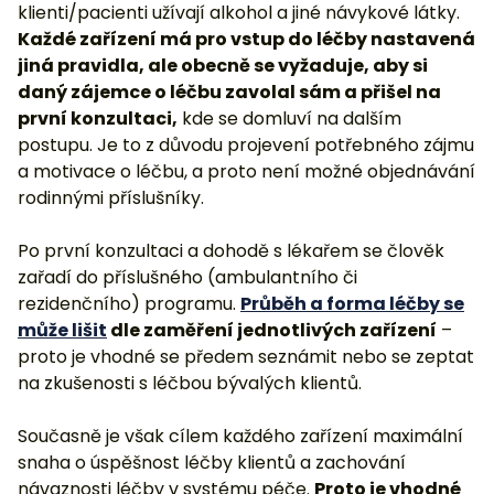
klienti/pacienti užívají alkohol a jiné návykové látky.
Každé zařízení má pro vstup do léčby nastavená
jiná pravidla, ale obecně se vyžaduje, aby si
daný zájemce o léčbu zavolal sám a přišel na
první konzultaci,
kde se domluví na dalším
postupu. Je to z důvodu projevení potřebného zájmu
a motivace o léčbu, a proto není možné objednávání
rodinnými příslušníky.
Po první konzultaci a dohodě s lékařem se člověk
zařadí do příslušného (ambulantního či
rezidenčního) programu.
Průběh a forma léčby se
může lišit
dle zaměření jednotlivých zařízení
–
proto je vhodné se předem seznámit nebo se zeptat
na zkušenosti s léčbou bývalých klientů.
Současně je však cílem každého zařízení maximální
snaha o úspěšnost léčby klientů a zachování
návaznosti léčby v systému péče.
Proto je vhodné