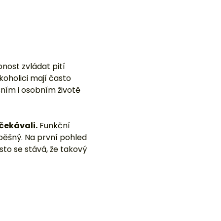
nost zvládat pití
koholici mají často
sním i osobním životě
očekávali.
Funkční
pěšný. Na první pohled
sto se stává, že takový