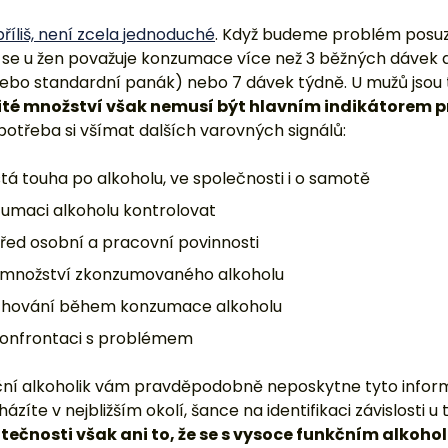
příliš, není zcela jednoduché
. Když budeme problém posuz
tí se u žen považuje konzumace více než 3 běžných dávek
, nebo standardní panák) nebo 7 dávek týdně. U mužů jsou
ité množství však nemusí být hlavním indikátorem p
potřeba si všímat dalších varovných signálů:
tá touha po alkoholu, ve společnosti i o samotě
umaci alkoholu kontrolovat
před osobní a pracovní povinnosti
 množství zkonzumovaného alkoholu
chování během konzumace alkoholu
konfrontaci s problémem
ní alkoholik vám pravděpodobně neposkytne tyto infor
zíte v nejbližším okolí, šance na identifikaci závislosti 
tečnosti však ani to, že se s vysoce funkčním alkoho