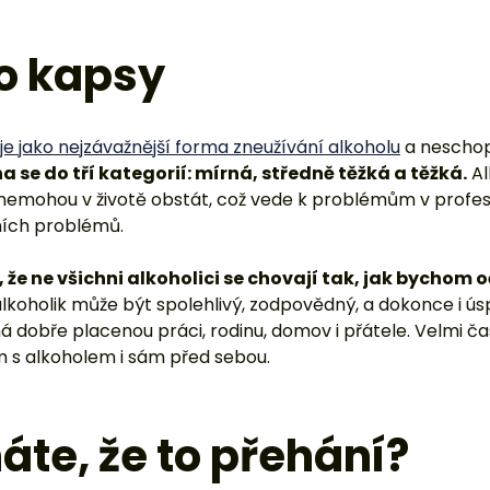
do kapsy
je jako nejzávažnější forma zneužívání alkoholu
a neschop
 se do tří kategorií: mírná, středně těžká a těžká.
Al
u nemohou v životě obstát, což vede k problémům v profe
ních problémů.
 že ne všichni alkoholici se chovají tak, jak bychom 
lkoholik může být spolehlivý, zodpovědný, a dokonce i ús
 má dobře placenou práci, rodinu, domov i přátele. Velmi ča
 s alkoholem i sám před sebou.
áte, že to přehání?