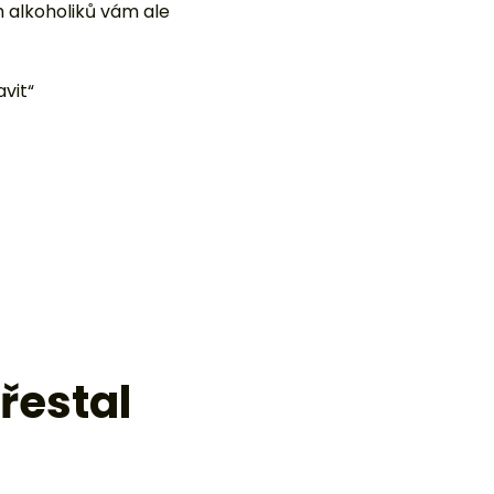
 alkoholiků vám ale
vit“
řestal