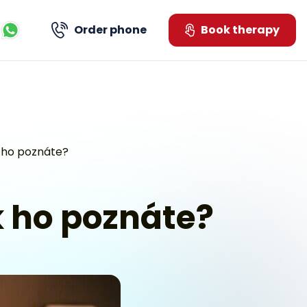
Order phone
Book therapy
Kontaktujte nás přes WhatsApp
k ho poznáte?
ak ho poznáte?