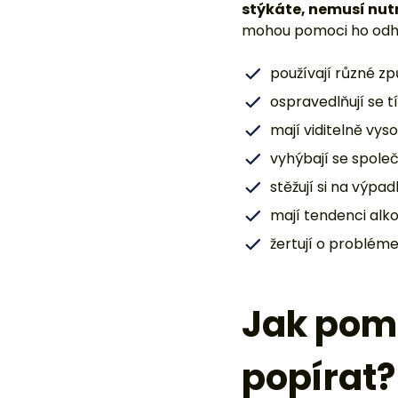
stýkáte, nemusí nut
mohou pomoci ho odha
používají různé zp
ospravedlňují se tí
mají viditelně vys
vyhýbají se spole
stěžují si na výpa
mají tendenci alk
žertují o problém
Jak pomo
popírat?