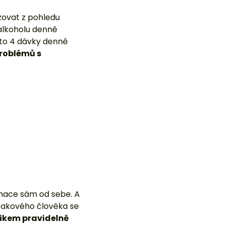
ovat z pohledu
 alkoholu denně
 to 4 dávky denně
roblémů s
mace sám od sebe. A
u takového člověka se
likem pravidelně