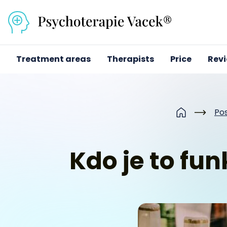
Přejít na obsah
Treatment areas
Therapists
Price
Rev
Po
Home
Kdo je to fun