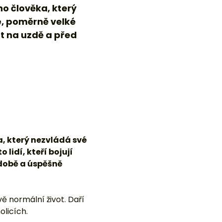
ho člověka, který
e, poměrně velké
et na uzdě a před
a, který nezvládá své
lidí, kteří bojují
odobě a úspěšně
vě normální život. Daří
olicích.