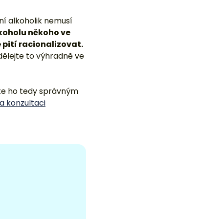
ční alkoholik nemusí
koholu někoho ve
pití racionalizovat.
ělejte to výhradně ve
te ho tedy správným
a konzultaci