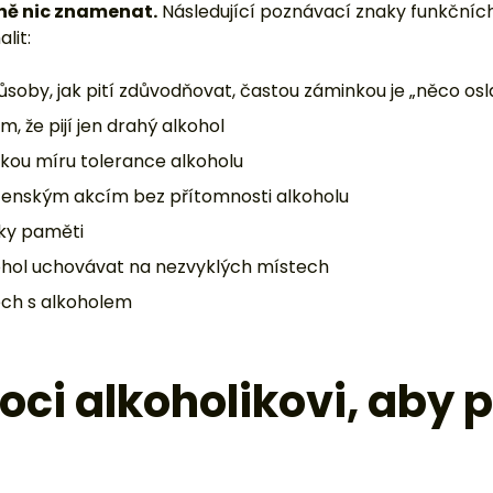
ně nic znamenat.
Následující poznávací znaky funkčních
lit:
ůsoby, jak pití zdůvodňovat, častou záminkou je „něco osla
m, že pijí jen drahý alkohol
okou míru tolerance alkoholu
čenským akcím bez přítomnosti alkoholu
dky paměti
ohol uchovávat na nezvyklých místech
ech s alkoholem
ci alkoholikovi, aby p