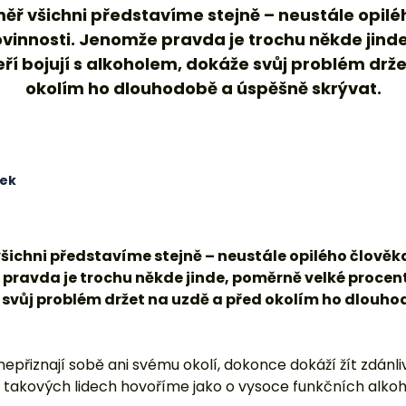
měř všichni představíme stejně – neustále opilé
vinnosti. Jenomže pravda je trochu někde jind
teří bojují s alkoholem, dokáže svůj problém drž
okolím ho dlouhodobě a úspěšně skrývat.
cek
všichni představíme stejně – neustále opilého člověk
pravda je trochu někde jinde, poměrně velké procento 
 svůj problém držet na uzdě a před okolím ho dlouh
nepřiznají sobě ani svému okolí, dokonce dokáží žít zdánli
O takových lidech hovoříme jako o vysoce funkčních alkoh