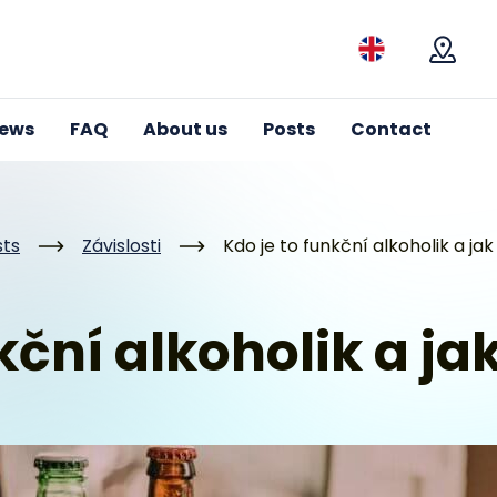
Mapa
iews
FAQ
About us
Posts
Contact
sts
Závislosti
Kdo je to funkční alkoholik a ja
kční alkoholik a j