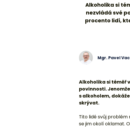
Alkoholika si té
nezvládá své po
procento lidí, k
Mgr. Pavel Va
Alkoholika si téměř 
povinnosti. Jenomže 
s alkoholem, dokáže
skrývat.
Tito lidé svůj problém 
se jim okolí oklamat. 