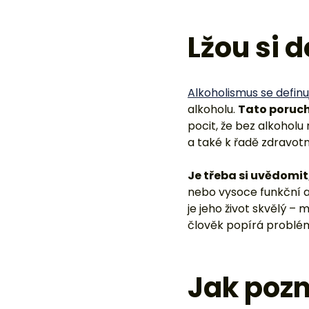
Lžou si 
Alkoholismus se definu
alkoholu.
Tato porucha
pocit, že bez alkohol
a také k řadě zdravot
Je třeba si uvědomit,
nebo vysoce funkční a
je jeho život skvělý –
člověk popírá problém
Jak pozn