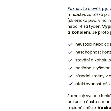
Poznat, že člověk pije 
množství, za těžké pi
(sklenička piva, vína
nebo 14 za týden.
Vyp
alkoholem.
Je proto 
neustálá nebo čas
neschopnost konz
stavění alkoholu 
potřeba zvyšovat
zásadní změny v 
afektovanost při 
Samotný vysoce funkč
pokud se často nenachá
rapidně snižuje.
Ve sku