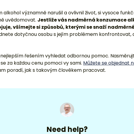
ým alkohol významně narušil a ovlivnil život, si vysoce funk
lně uvědomovat.
Jestliže vás nadměrná konzumace al
uje, všímejte si způsobů, kterými se snaží nadměrné 
odnete dotyčnou osobu s jejím problémem konfrontovat, d
e nejlepším řešením vyhledat odbornou pomoc. Nasměruj
 se za každou cenu pomoci vy sami.
Můžete se objednat n
vám poradí, jak s takovým člověkem pracovat.
Need help?