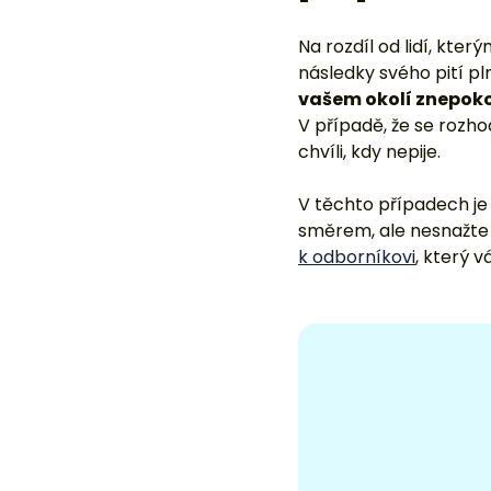
Na rozdíl od lidí, kter
následky svého pití p
vašem okolí znepokoj
V případě, že se rozh
chvíli, kdy nepije.
V těchto případech j
směrem, ale nesnažte
k odborníkovi
, který 