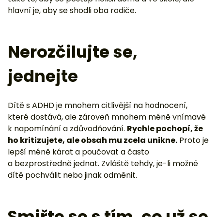
hlavní je, aby se shodli oba rodiče.
Nerozčilujte se,
jednejte
Dítě s ADHD je mnohem citlivější na hodnocení,
které dostává, ale zároveň mnohem méně vnímavé
k napomínání a zdůvodňování.
Rychle pochopí, že
ho kritizujete, ale obsah mu zcela unikne.
Proto je
lepší méně kárat a poučovat a často
a bezprostředně jednat. Zvláště tehdy, je-li možné
dítě pochválit nebo jinak odměnit.
Smiřte se s tím, co už se