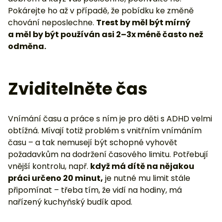
Pokárejte ho až v případě, že pobídku ke změně
chování neposlechne.
Trest by měl být mírný
a měl by být používán asi 2–3x méně často než
odměna.
Zviditelněte čas
Vnímání času a práce s ním je pro děti s ADHD velmi
obtížná. Mívají totiž problém s vnitřním vnímáním
času – a tak nemusejí být schopné vyhovět
požadavkům na dodržení časového limitu. Potřebují
vnější kontrolu, např.
když má dítě na nějakou
práci určeno 20 minut,
je nutné mu limit stále
připomínat – třeba tím, že vidí na hodiny, má
nařízený kuchyňský budík apod.