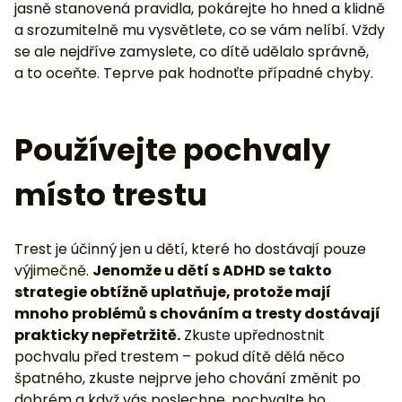
jasně stanovená pravidla, pokárejte ho hned a klidně
a srozumitelně mu vysvětlete, co se vám nelíbí. Vždy
se ale nejdříve zamyslete, co dítě udělalo správně,
a to oceňte. Teprve pak hodnoťte případné chyby.
Používejte pochvaly
místo trestu
Trest je účinný jen u dětí, které ho dostávají pouze
výjimečně.
Jenomže u dětí s ADHD se takto
strategie obtížně uplatňuje, protože mají
mnoho problémů s chováním a tresty dostávají
prakticky nepřetržitě.
Zkuste upřednostnit
pochvalu před trestem – pokud dítě dělá něco
špatného, zkuste nejprve jeho chování změnit po
dobrém a když vás poslechne, pochvalte ho.