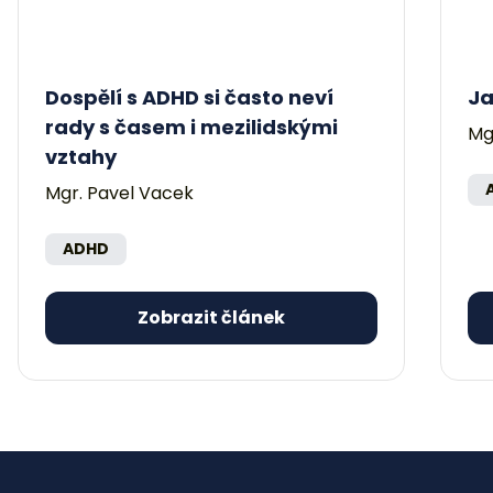
Dospělí s ADHD si často neví
Ja
rady s časem i mezilidskými
Mg
vztahy
Mgr. Pavel Vacek
ADHD
Zobrazit článek