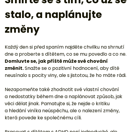
stalo, a naplánujte
změny
Každý den si před spaním najděte chvilku na shrnutí
dne a proberte s dítětem, co se mu povedlo a co ne.
Domluvte se, jak příště může své chování
změnit.
Snažte se o pozitivní hodnocení, aby dítě
neusínalo s pocity viny, ale s jistotou, že ho máte rádi.
Nezapomeňte také zhodnotit své vlastní chování
a nedostatky během dne a naplánovat způsob, jak
věci dělat jinak. Pamatujte si, že nejde o kritiku
a hledání viníka neúspěchu, ale o nalezení změny,
která povede ke společnému cíli.
Pracovat s dítětem s ADHD není jednoduché, ale