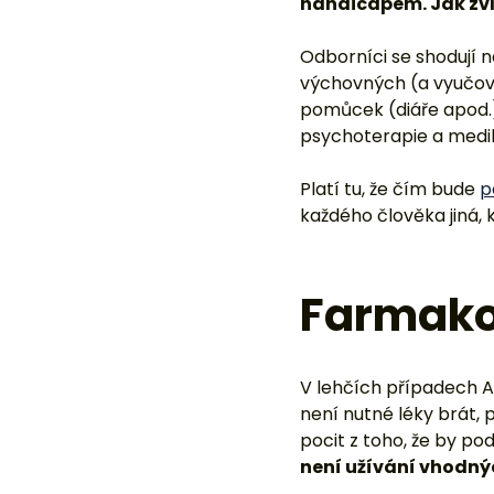
Platí tu, že čím bude
p
každého člověka jiná, 
Farmako
V lehčích případech 
není nutné léky brát, 
pocit z toho, že by podv
není užívání vhodný
Medikace totiž pomůže
zázračná pilulka, kt
odstraní některé přízn
pozornost využívat, os
obtížemi vzniklými na 
pro lidi s ADHD může 