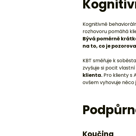
KBT směřuje k soběstač
zvyšuje si pocit vlast
klienta.
Pro klienty s
ovšem vyhovuje něco 
Podpůrné
Koučing
Koučing je poradenská
nalézt optimální postu
stanovování a dosahová
Kognitivní tré