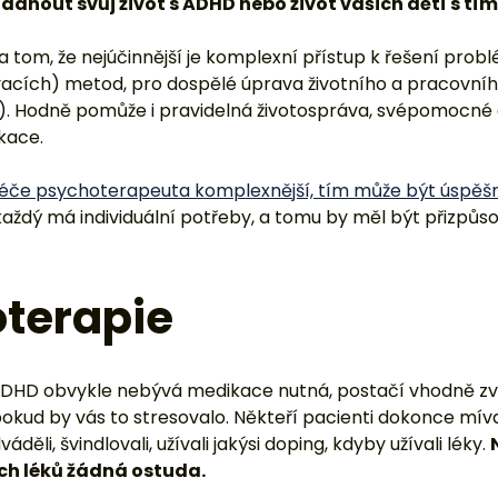
éče psychoterapeuta komplexnější, tím může být úspěšn
každý má individuální potřeby, a tomu by měl být přizpůs
terapie
ADHD obvykle nebývá medikace nutná, postačí vhodně zvo
pokud by vás to stresovalo. Někteří pacienti dokonce mív
áděli, švindlovali, užívali jakýsi doping, kdyby užívali léky.
ch léků žádná ostuda.
 zmírnit příznaky.
Je však třeba mít reálná očekávání
erá by zcela změnila váš život, žádný lék ADHD nevylé
aky, např. upraví kvalitu pozornosti. Je třeba pracovat i 
vojit si organizační a studijní dovednosti, případně praco
podkladě ADHD. Užívání léků také klade velké nároky na d
představovat značný problém.