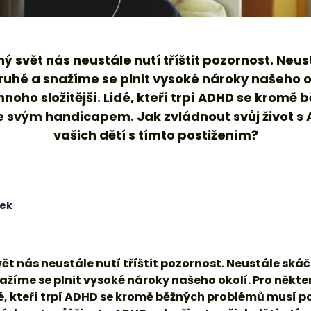
vašich dětí s tímto postižením?
cek
t nás neustále nutí tříštit pozornost. Neustále ská
ažíme se plnit vysoké nároky našeho okolí. Pro některé
dé, kteří trpí ADHD se kromě běžných problémů musí 
dnout svůj život s ADHD nebo život vašich dětí s tí
a tom, že nejúčinnější je komplexní přístup k řešení prob
cích) metod, pro dospělé úprava životního a pracovního
. Hodně pomůže i pravidelná životospráva, svépomocné a
kace.