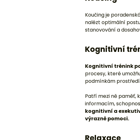
Kognitivní trénink p
procesy, které umožňu
podmínkám prostředí
Patří mezi ně paměť, 
informacím, schopnost
kognitivní a exekut
výrazně pomoci.
Relaxace
Při relaxaci dochází k
napětí. Jednou z potíž
výborným prostředke
poslech relaxační hud
relaxace či autogenní 
posledních let také pot