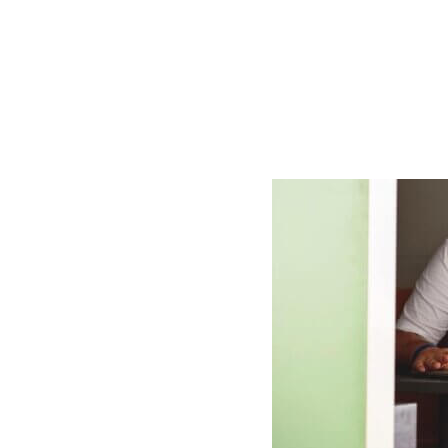
Dnešní uspěchaný
jedné činnosti k 
nás je to však o 
musí potýkat s