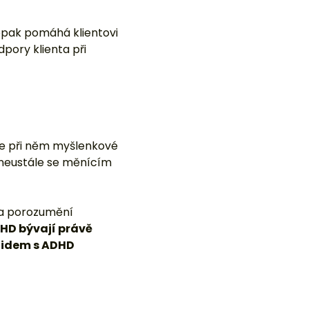
se při něm myšlenkové
 neustále se měnícím
 a porozumění
HD bývají právě
 lidem s ADHD
ého i psychického
at.
Relaxace je tedy
dám relaxace patří
sivní svalová
ná relaxace. Výzkumy z