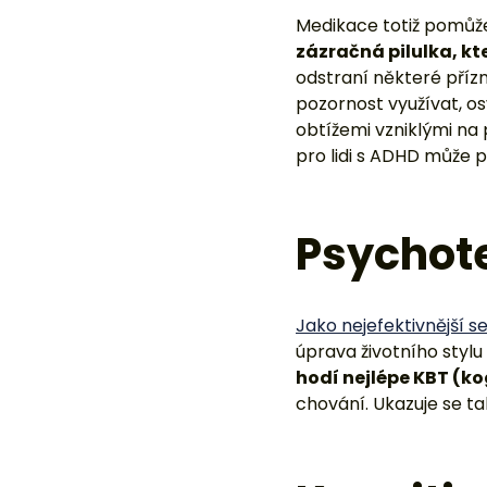
Psychot
Jako nejefektivnější 
úprava životního stylu
hodí nejlépe KBT (ko
chování. Ukazuje se ta
Kognitiv
Kognitivně behaviorál
rozhovoru pomáhá klie
Bývá poměrně krátko
na to, co je pozorova