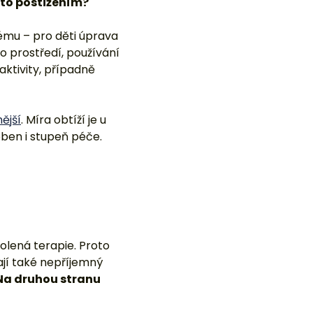
ější
. Míra obtíží je u
oben i stupeň péče.
lená terapie. Proto
ají také nepříjemný
Na druhou stranu
 – neexistuje
čí.
Pouze zmírní či
s terapeuty a naučit se
vat s psychickými
isciplínu pacienta, což