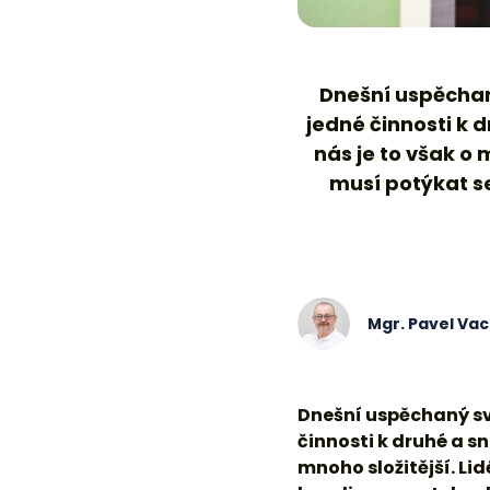
Mgr. Pavel Va
Dnešní uspěchaný svě
činnosti k druhé a sn
mnoho složitější. Li
handicapem. Jak zvlá
Odborníci se shodují n
výchovných (a vyučova
pomůcek (diáře apod.)
psychoterapie a medi