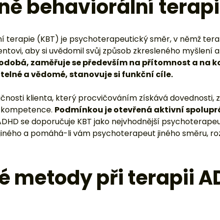
nosti klienta, který procvičováním získává dovednosti, z
ní kompetence.
Podmínkou je otevřená aktivní spolupr
 ADHD se doporučuje KBT jako nejvhodnější psychoterape
jiného a pomáhá-li vám psychoterapeut jiného směru, r
 metody při terapii 
 metoda, při které nedává kouč rady ani doporučení. Na
py, strategie, plány a řešení. Jde o proces kontinuální po
ní jeho vlastních profesních i osobních cílů.
nink