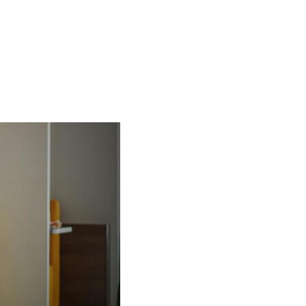
ustále skáčeme od
olí. Pro některé z
ě běžných problémů
ADHD nebo život