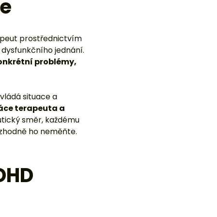
vládá situace a
áce terapeuta a
utický směr, každému
ozhodně ho neměňte.
ADHD
opak pomáhá klientovi
dpory klienta při