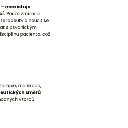
erapie, medikace,
apeutických směrů
vhodných vzorců
ie
apeut prostřednictvím
 dysfunkčního jednání.
onkrétní problémy,