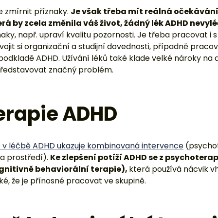
erapie ADHD
se v léčbě ADHD ukazuje kombinovaná intervence
(psychot
 a prostředí).
Ke zlepšení potíží ADHD se z psychoter
gnitivně behaviorální terapie),
která používá nácvik 
ké, že je přínosné pracovat ve skupině.
ně behaviorální terap
ní terapie (KBT) je psychoterapeutický směr, v němž ter
ntovi, aby si uvědomil svůj způsob zkresleného myšlení a
dobá, zaměřuje se především na přítomnost a na k
telné a vědomé, stanovuje si funkční cíle.