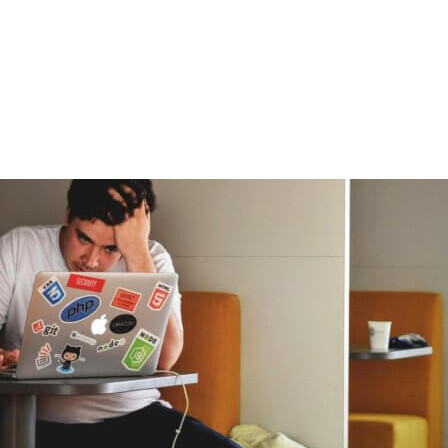
 svět nás neustále nutí tříštit pozornost. Ne
druhé a snažíme se plnit vysoké nároky našeho ok
mnoho složitější. Lidé, kteří trpí ADHD se krom
e svým handicapem. Jak zvládnout svůj život s 