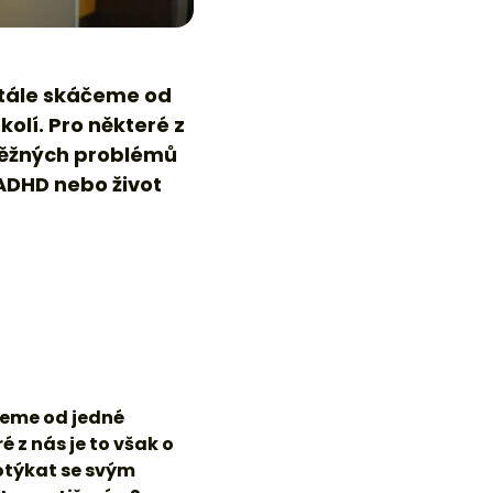
čeme od jedné
 z nás je to však o
potýkat se svým
mto postižením?
lému – pro děti úprava
 prostředí, používání
ktivity, případně