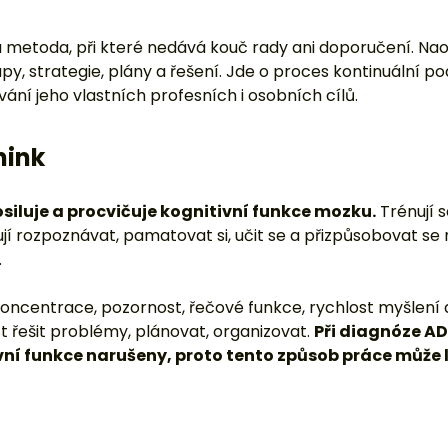
osiluje a procvičuje kognitivní funkce mozku.
Trénují 
jí rozpoznávat, pamatovat si, učit se a přizpůsobovat se
.
koncentrace, pozornost, řečové funkce, rychlost myšlení
 řešit problémy, plánovat, organizovat.
Při diagnóze AD
ivní funkce narušeny, proto tento způsob práce může
 hlubokému uvolnění a úlevě od stresu a odbourání fyzick
í, kterou ADHD přináší, je neschopnost efektivně odpočív
m k odpočinku a regeneraci.
K nejrozšířenějším meto
by, dechová cvičení, kresba mandal, Jacobsonova progre
trénink. V případě ADHD se osvědčuje spíše kratší a říze
vrzují pozitivní efekt mindfulness cvičení.