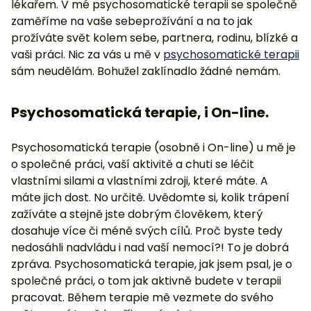
lékařem. V mé psychosomatické terapii se společně
zaměříme na vaše sebeprožívání a na to jak
prožíváte svět kolem sebe, partnera, rodinu, blízké a
vaši práci. Nic za vás u mě v
psychosomatické terapii
sám neudělám. Bohužel zaklínadlo žádné nemám.
Psychosomatická terapie, i On-line.
Psychosomatická terapie (osobně i On-line) u mě je
o společné práci, vaší aktivitě a chuti se léčit
vlastními silami a vlastními zdroji, které máte. A
máte jich dost. No určitě. Uvědomte si, kolik trápení
zažíváte a stejně jste dobrým člověkem, který
dosahuje více či méně svých cílů. Proč byste tedy
nedosáhli nadvládu i nad vaší nemocí?! To je dobrá
zpráva. Psychosomatická terapie, jak jsem psal, je o
společné práci, o tom jak aktivně budete v terapii
pracovat. Během terapie mě vezmete do svého