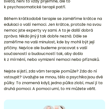
světa, není to vždy příjemné, ale to
k psychosomatické terapii patří.
Během krátkodobé terapie se zaměříme krátce na
edukaci o vaší nemoci. Jen krátce, protože na svou
nemoc jste experty vy sami. A to je další dobrá
zpráva. Nikdo jiný ji tak dobře nezná. Dále se
zaměříme na vaši minulost, kde by mohli být její
příčiny. Nejvíce ale budeme pracovat s vaší
současností a budoucností tak, aby došlo
k z mírnění, nebo vymizení nemoci nebo příznaků.
Nejste si jistí, zda vám terapie pomůže? Zda do ní
vstoupit? Uvažujte se mnou, tělo a psychika jsou dvě
půlky. To znamená když, jedna půlka zlobí, musí jí ta
druhá pomoci. A pomoci umí, to mi můžete věřit.