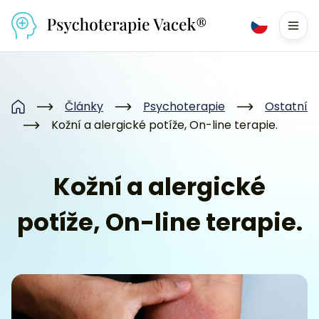
Přejít na obsah
Men
Články
Psychoterapie
Ostatní
Domů
Kožní a alergické potíže, On-line terapie.
Kožní a alergické
potíže, On-line terapie.