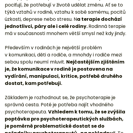
pociťují, že potřebují v životě udělat změnu. Ať se to
týká vztahů v rodině, vztahu k sobě samému, pocitů
úzkosti, deprese nebo stresu. N
a terapie dochází
jednotlivci, páry ale i celé rodiny.
Rodinná terapie
má v současnosti mnohem větší smysl než kdy jindy.
Především v rodinách je největší problém
v komunikaci, děti a rodiče, a mnohdy i rodiče mezi
sebou spolu neumí mluvit.
Nejčastějším zjištěním
je, že komunikace v rodině je postavena na
vydírání, manipulaci, kritice, potřebě druhého
dostat, kam potřebuji.
Základem je rozhodnout se, že psychoterapie je
správná cesta. Poté je potřeba najít vhodného
psychoterapeuta.
Vzhledem k tomu, že se zvýšila
poptávka pro psychoterapeutických službách,
je poměrně problematické dostat se do