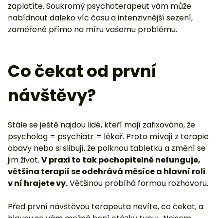
zaplatíte. Soukromý psychoterapeut vám může
nabídnout daleko víc času a intenzivnější sezení,
zaměřené přímo na míru vašemu problému.
Co čekat od první
návštěvy?
Stále se ještě najdou lidé, kteří mají zafixováno, že
psycholog = psychiatr = lékař. Proto mívají z terapie
obavy nebo si slibují, že polknou tabletku a změní se
jim život.
V praxi to tak pochopitelně nefunguje,
většina terapií se odehrává měsíce a hlavní roli
v ní hrajete vy.
Většinou probíhá formou rozhovoru.
Před první návštěvou terapeuta nevíte, co čekat, a