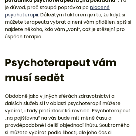
pořadníku psychoterapeutů „na pokladnu“.
To
je důvod, proč stoupá poptávka po
placené
psychoterapii
. Důležitým faktorem je i to, že když si
můžete terapeuta vybrat a není vám přidělen, spíš si
najdete někoho, kdo vám „voní“, což je stěžejní pro
úspěch terapie.
Psychoterapeut vám
musí sedět
Obdobně jako v jiných sférách zdravotnictví a
dalších služeb si i v oblasti psychoterapií můžete
vybírat, i tady platí klasická rovnice. Psychoterapeut
„na pojišťovnu“ na vás bude mít méně času a
pravděpodobně i delší objednací lhůtu. Soukromého
si můžete vybírat podle libosti, ale jeho čas si