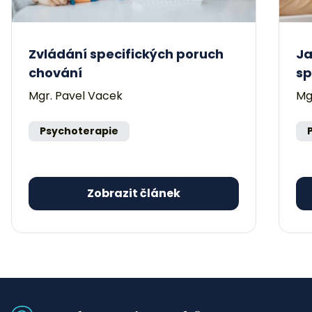
Zvládání specifických poruch
Ja
chování
sp
Mgr. Pavel Vacek
Mg
Psychoterapie
Zobrazit článek