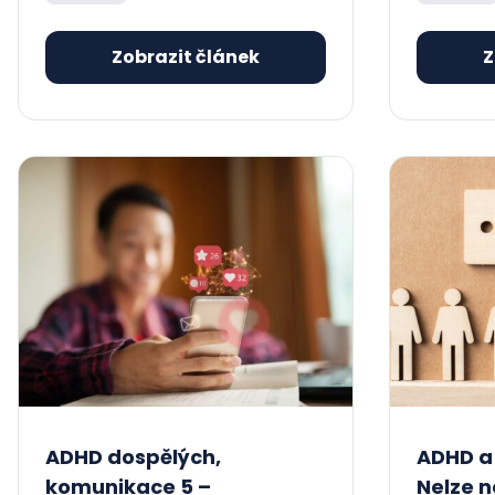
Zobrazit článek
Z
ADHD dospělých,
ADHD a
komunikace 5 –
Nelze 