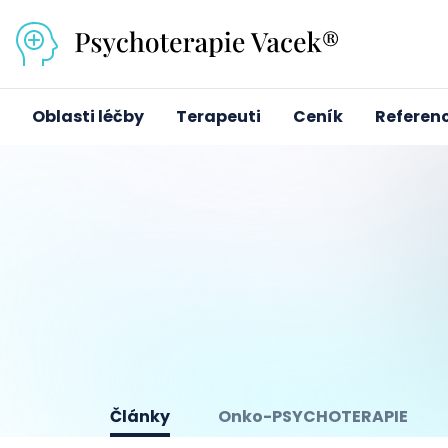
Přejít na obsah
Oblasti léčby
Terapeuti
Ceník
Referen
Články
Onko-PSYCHOTERAPIE