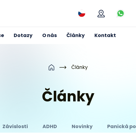
Mapa
Kontak
ce
Dotazy
O nás
Články
Kontakt
Články
Domů
Články
Závislosti
ADHD
Novinky
Panická p