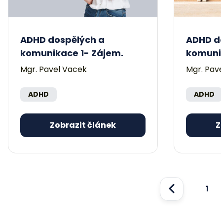
ADHD dospělých a
ADHD d
komunikace 1- Zájem.
komuni
Mgr. Pavel Vacek
Mgr. Pav
ADHD
ADHD
Zobrazit článek
Z
1
Předchozí