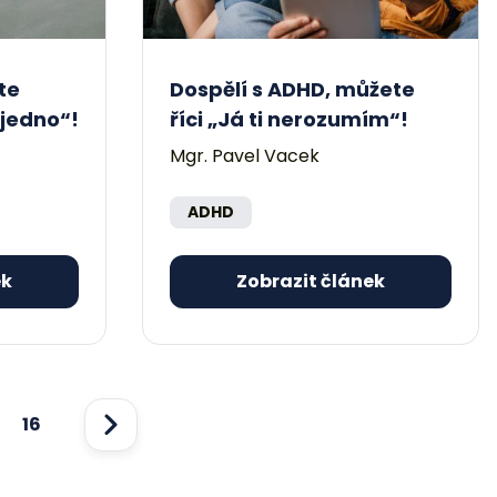
te
Dospělí s ADHD, můžete
 jedno“!
říci „Já ti nerozumím“!
Mgr. Pavel Vacek
ADHD
ek
Zobrazit článek
16
Další