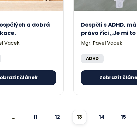
ospělých a dobrá
Dospělí s ADHD, má
kace.
právo říci „Je mi to
el Vacek
Mgr. Pavel Vacek
ADHD
obrazit článek
Zobrazit člán
…
11
12
13
14
15