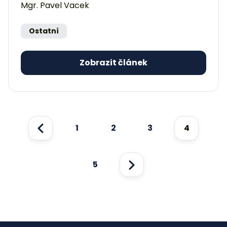
Mgr. Pavel Vacek
Ostatní
Zobrazit článek
1
2
3
4
Předchozí
5
Další