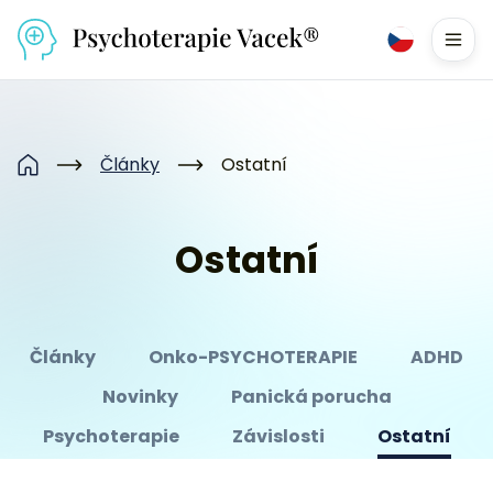
Přejít na obsah
Men
Články
Ostatní
Domů
Ostatní
Články
Onko-PSYCHOTERAPIE
ADHD
Novinky
Panická porucha
Psychoterapie
Závislosti
Ostatní