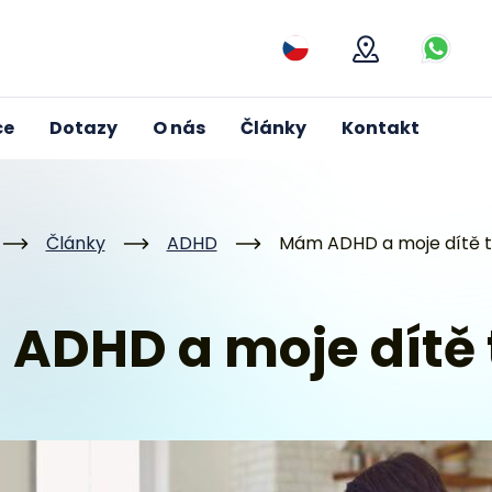
Mapa
Kontak
ce
Dotazy
O nás
Články
Kontakt
Články
ADHD
Mám ADHD a moje dítě t
mů
ADHD a moje dítě 