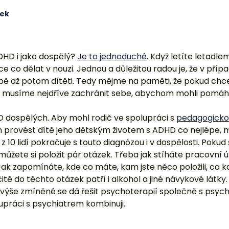
cek
DHD i jako dospělý?
Je to jednoduché
. Když letíte letadl
ce co dělat v nouzi. Jednou a důležitou radou je, že v příp
ě až potom dítěti. Tedy mějme na paměti, že pokud chc
musíme nejdříve zachránit sebe, abychom mohli pomáha
HD dospělých. Aby mohl rodič ve spolupráci s
pedagogicko
rovést dítě jeho dětským životem s ADHD co nejlépe, m
 10 lidí pokračuje s touto diagnózou i v dospělosti. Pokud s
ůžete si položit pár otázek. Třeba jak stíháte pracovní 
k zapomínáte, kde co máte, kam jste něco položili, co kd
itě do těchto otázek patří i alkohol a jiné návykové látky. 
e výše zmíněné se dá řešit psychoterapií společně s psy
upráci s psychiatrem kombinuji.