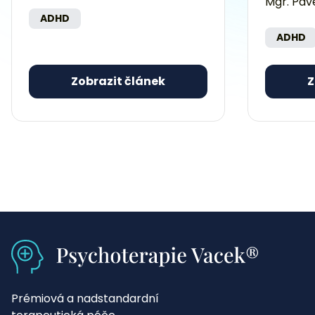
Mgr. Pav
ADHD
ADHD
Zobrazit článek
Z
Prémiová a nadstandardní