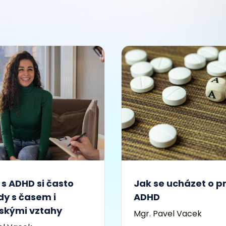
 s ADHD si často
Jak se ucházet o pr
dy s časem i
ADHD
dskými vztahy
Mgr. Pavel Vacek