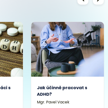
Předchozí
Další
áci s
Jak účinně pracovat s
ADHD?
Mgr. Pavel Vacek