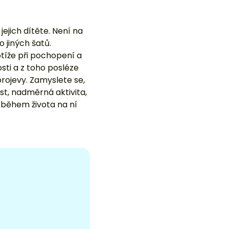
ejich dítěte. Není na
 jiných šatů.
otíže při pochopení a
sti a z toho posléze
projevy. Zamyslete se,
t, nadměrná aktivita,
i během života na ní