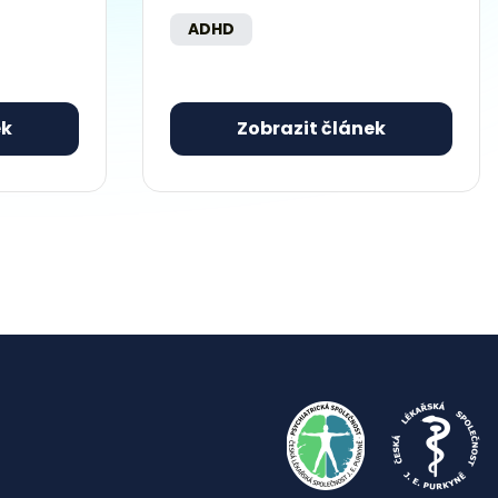
ADHD
ek
Zobrazit článek