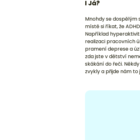
I Já?
Mnohdy se dospělým stá
místě si říkat, že ADH
Například hyperaktivit
realizaci pracovních 
pramení deprese a úzko
zda jste v dětství ne
skákání do řeči. Někdy
zvykly a přijde nám to 