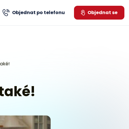
Objednat po telefonu
Objednat se
tujte nás přes WhatsApp
aké!
také!