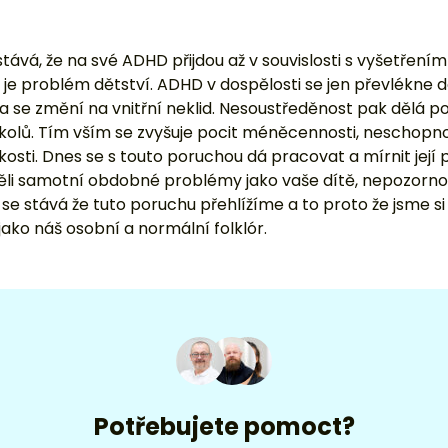
vá, že na své ADHD přijdou až v souvislosti s vyšetřením j
D je problém dětství. ADHD v dospělosti se jen převlékne do
a se změní na vnitřní neklid. Nesoustředěnost pak dělá p
úkolů. Tím vším se zvyšuje pocit méněcennosti, neschopno
sti. Dnes se s touto poruchou dá pracovat a mírnit její 
měli samotní obdobné problémy jako vaše dítě, nepozornos
 se stává že tuto poruchu přehlížíme a to proto že jsme s
jako náš osobní a normální folklór.
Potřebujete pomoct?