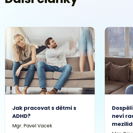
Jak pracovat s dětmi s
Dospělí
ADHD?
neví ra
mezili
Mgr. Pavel Vacek