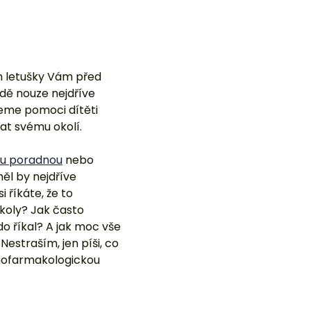
em letušky Vám před
adě nouze nejdříve
eme pomoci dítěti
t svému okolí.
u poradnou
nebo
ěl by nejdříve
i říkáte, že to
úkoly? Jak často
o říkal? A jak moc vše
Nestraším, jen píši, co
chofarmakologickou