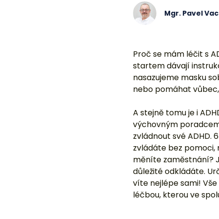
Mgr. Pavel Va
Proč se mám léčit s A
startem dávají instruk
nasazujeme masku sob
nebo pomáhat vůbec, 
A stejně tomu je i AD
výchovným poradcem p
zvládnout své ADHD. 6 z
zvládáte bez pomoci, m
měníte zaměstnání? Ja
důležité odkládáte. Urč
víte nejlépe sami! Vš
léčbou, kterou ve spol