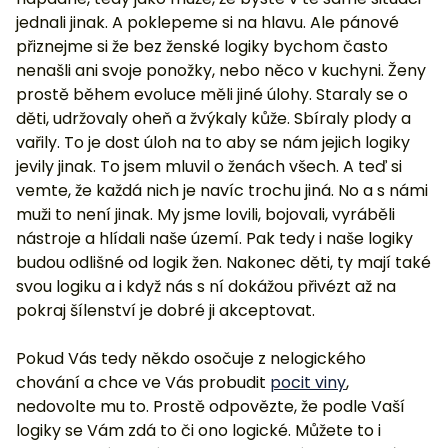
jednali jinak. A poklepeme si na hlavu. Ale pánové
přiznejme si že bez ženské logiky bychom často
nenašli ani svoje ponožky, nebo něco v kuchyni. Ženy
prostě během evoluce měli jiné úlohy. Staraly se o
děti, udržovaly oheň a žvýkaly kůže. Sbíraly plody a
vařily. To je dost úloh na to aby se nám jejich logiky
jevily jinak. To jsem mluvil o ženách všech. A teď si
vemte, že každá nich je navíc trochu jiná. No a s námi
muži to není jinak. My jsme lovili, bojovali, vyráběli
nástroje a hlídali naše území. Pak tedy i naše logiky
budou odlišné od logik žen. Nakonec děti, ty mají také
svou logiku a i když nás s ní dokážou přivézt až na
pokraj šílenství je dobré ji akceptovat.
Pokud Vás tedy někdo osočuje z nelogického
chování a chce ve Vás probudit
pocit viny
,
nedovolte mu to. Prostě odpovězte, že podle Vaší
logiky se Vám zdá to či ono logické. Můžete to i