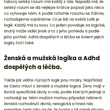
takový selský rozum má každý z nás. Napadá mě, že
selský rozum se dá nejlépe krátce popsat jako něco
co vyhovuje nám. A podle tohohle rozumu se řídíme,
rozhodujeme a jednáme. Co je lidí na světě tolik je
logik. Každý má tu svou. Co jeden považuje za logické,
druhý může vidět jinak a to z jeho pohledu a podle
jeho potřeb. Adhd dospělých a léčba se kolem jejich
logiky točí také.
Ženská a mužská logika a Adhd
dospělých a léčba.
Takže jak vidíte různých logik jsou mraky. Například
se často mluví o ženské a mužské logice. Ženy mají v
životě specifické úkoly a role, podle kterých jednají a
rozhodují se. Nám mužům mohou připadat některá
ženská rozhodnutí divná, nelogická a hned nás
napadne, tedy jako muže, že byste v té samé situaci